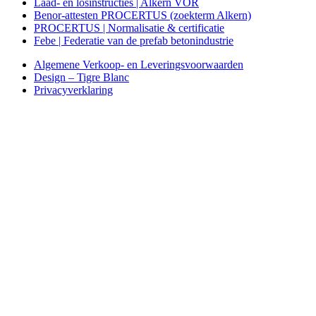
Laad- en losinstructies | Alkern VOR
Benor-attesten PROCERTUS (zoekterm Alkern)
PROCERTUS | Normalisatie & certificatie
Febe | Federatie van de prefab betonindustrie
Algemene Verkoop- en Leveringsvoorwaarden
Design – Tigre Blanc
Privacyverklaring