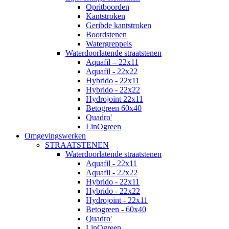
Opritboorden
Kantstroken
Geribde kantstroken
Boordstenen
Watergreppels
Waterdoorlatende straatstenen
Aquafil – 22x11
Aquafil - 22x22
Hybrido - 22x11
Hybrido - 22x22
Hydrojoint 22x11
Betogreen 60x40
Quadro'
LinOgreen
Omgevingswerken
STRAATSTENEN
Waterdoorlatende straatstenen
Aquafil - 22x11
Aquafil - 22x22
Hybrido - 22x11
Hybrido - 22x22
Hydrojoint - 22x11
Betogreen - 60x40
Quadro'
LinOgreen