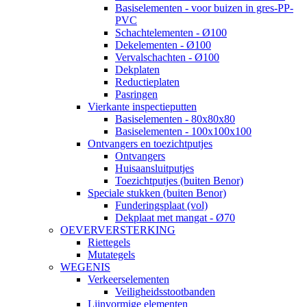
Basiselementen - voor buizen in gres-PP-
PVC
Schachtelementen - Ø100
Dekelementen - Ø100
Vervalschachten - Ø100
Dekplaten
Reductieplaten
Pasringen
Vierkante inspectieputten
Basiselementen - 80x80x80
Basiselementen - 100x100x100
Ontvangers en toezichtputjes
Ontvangers
Huisaansluitputjes
Toezichtputjes (buiten Benor)
Speciale stukken (buiten Benor)
Funderingsplaat (vol)
Dekplaat met mangat - Ø70
OEVERVERSTERKING
Riettegels
Mutategels
WEGENIS
Verkeerselementen
Veiligheidsstootbanden
Lijnvormige elementen