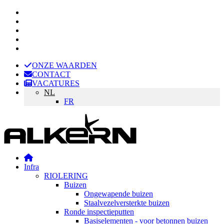
ONZE WAARDEN
CONTACT
VACATURES
NL
FR
Infra
RIOLERING
Buizen
Ongewapende buizen
Staalvezelversterkte buizen
Ronde inspectieputten
Basiselementen - voor betonnen buizen